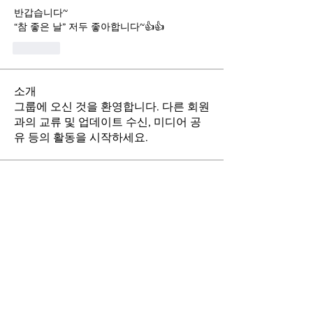
반갑습니다~ 
“참 좋은 날” 저두 좋아합니다~👍👍
Like
소개
그룹에 오신 것을 환영합니다. 다른 회원
과의 교류 및 업데이트 수신, 미디어 공
유 등의 활동을 시작하세요.
명
사랑의 품에서 피어나다
팔로우
kyungwon kim
팔로우
RKNY
팔로우
eunah1104
팔로우
eunah1104
Sun Jung
팔로우