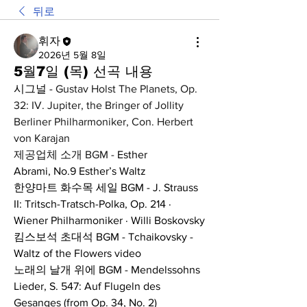
뒤로
휘자
2026년 5월 8일
5월7일 (목) 선곡 내용
시그널 - 
Gustav Holst The Planets, Op. 
32: IV. Jupiter, the Bringer of Jollity 
Berliner Philharmoniker, Con. Herbert 
von Karajan
제공업체 소개 BGM - 
Esther 
Abrami,
No.9 Esther’s Waltz
한양마트 화수목 세일 BGM - J. Strauss 
II: Tritsch-Tratsch-Polka, Op. 214 · 
Wiener Philharmoniker · Willi Boskovsky
킴스보석 초대석 BGM - Tchaikovsky - 
Waltz of the Flowers video
노래의 날개 위에 BGM - Mendelssohns 
Lieder, S. 547: Auf Flugeln des 
Gesanges (from Op. 34, No. 2)