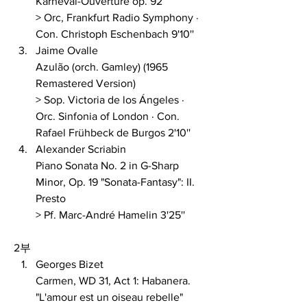
Karneval-Ouvertüre op. 92 
> Orc, Frankfurt Radio Symphony ∙ 
Con. Christoph Eschenbach 9'10''
Jaime Ovalle 
Azulão (orch. Gamley) (1965 
Remastered Version) 
> Sop. Victoria de los Ángeles · 
Orc. Sinfonia of London · Con. 
Rafael Frühbeck de Burgos 2'10''
Alexander Scriabin 
Piano Sonata No. 2 in G-Sharp 
Minor, Op. 19 "Sonata-Fantasy": II. 
Presto 
> Pf. Marc-André Hamelin 3'25''
2부
Georges Bizet 
Carmen, WD 31, Act 1: Habanera. 
"L'amour est un oiseau rebelle" 