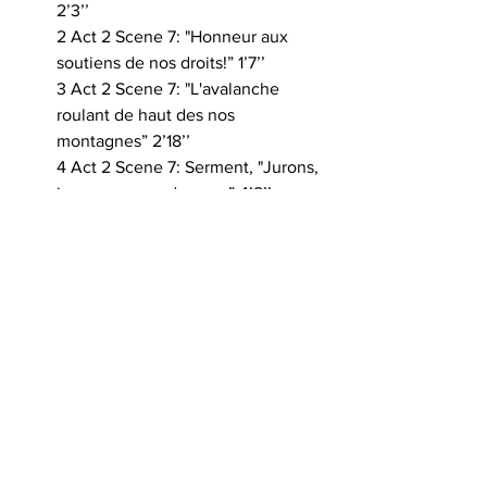
2’3’’
2 Act 2 Scene 7: "Honneur aux 
soutiens de nos droits!” 1’7’’
3 Act 2 Scene 7: "L'avalanche 
roulant de haut des nos 
montagnes” 2’18’’
4 Act 2 Scene 7: Serment, "Jurons, 
jurons par nos dangers” 4’8’’
5 Act 3 Scene 1: No. 13, Scène et 
Air, "Arnold, d'où naît ce 
désespoir?" 2’23’’
6 Act 3 Scene 1: "Pour notre amour 
plus d’espérance” 3’24’’
7 Act 3 Scene 1: "Sur la rive 
étrangère” 3’6’’
Gioachino Rossini 
Guillaume Tell
> Con. Antonio Pappano · Orc. 