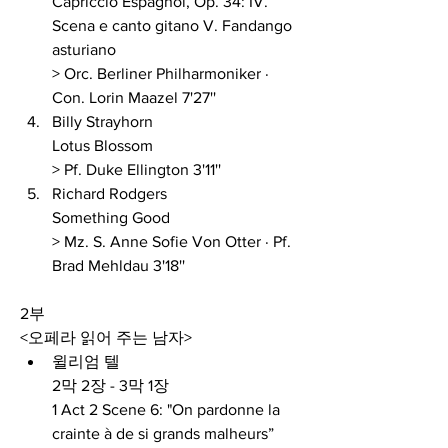
Capriccio Espagnol, Op. 34: IV. 
Scena e canto gitano V. Fandango 
asturiano 
> Orc. Berliner Philharmoniker · 
Con. Lorin Maazel 7'27''
Billy Strayhorn 
Lotus Blossom 
> Pf. Duke Ellington 3'11''
Richard Rodgers 
Something Good 
> Mz. S. Anne Sofie Von Otter · Pf. 
Brad Mehldau 3'18''
2부
<오페라 읽어 주는 남자>
윌리엄 텔
2막 2장 - 3막 1장
1 Act 2 Scene 6: "On pardonne la 
crainte à de si grands malheurs” 