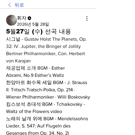
뒤로
휘자
2026년 5월 28일
5월27일 (수) 선곡 내용
시그널 - 
Gustav Holst The Planets, Op. 
32: IV. Jupiter, the Bringer of Jollity 
Berliner Philharmoniker, Con. Herbert 
von Karajan
제공업체 소개 BGM - 
Esther 
Abrami,
No.9 Esther’s Waltz
한양마트 화수목 세일 BGM - J. Strauss 
II: Tritsch-Tratsch-Polka, Op. 214 · 
Wiener Philharmoniker · Willi Boskovsky
킴스보석 초대석 BGM - Tchaikovsky - 
Waltz of the Flowers video
노래의 날개 위에 BGM - Mendelssohns 
Lieder, S. 547: Auf Flugeln des 
Gesanges (from Op. 34, No. 2)