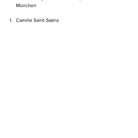
München
Camille Saint-Saëns 
Cello Concerto No. 1 in A Minor, 
Op. 33: Tempo primo (H) 
> Vc. Mischa Maisky · Orc. Orpheus 
Chamber Orchestra 8'12''
Frédéric Chopin 
Prelude in D-flat Major, Op. 28, No. 
15 "Raindrop" 
> Pf. Vladimir Horowitz 5'2''
0
0
8
Write a comment...
소개