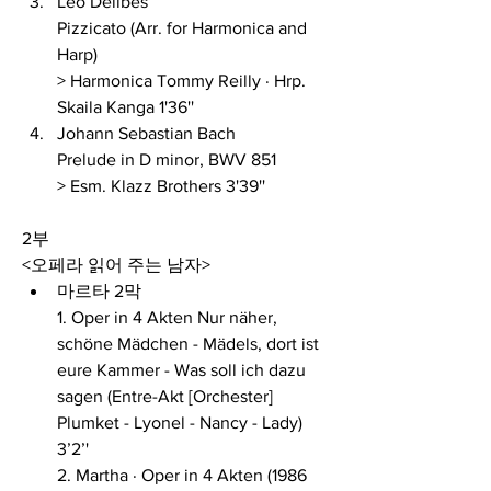
Léo Delibes 
Pizzicato (Arr. for Harmonica and 
Harp) 
> Harmonica Tommy Reilly · Hrp. 
Skaila Kanga 1'36''
Johann Sebastian Bach 
Prelude in D minor, BWV 851 
> Esm. Klazz Brothers 3'39''
2부
<오페라 읽어 주는 남자>
마르타 2막
1. Oper in 4 Akten Nur näher, 
schöne Mädchen - Mädels, dort ist 
eure Kammer - Was soll ich dazu 
sagen (Entre-Akt [Orchester] 
Plumket - Lyonel - Nancy - Lady) 
3’2’'
2. Martha · Oper in 4 Akten (1986 