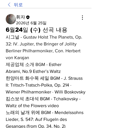
뒤로
휘자
2026년 6월 25일
6월24일 (수) 선곡 내용
시그널 - 
Gustav Holst The Planets, Op. 
32: IV. Jupiter, the Bringer of Jollity 
Berliner Philharmoniker, Con. Herbert 
von Karajan
제공업체 소개 BGM - 
Esther 
Abrami,
No.9 Esther’s Waltz
한양마트 화수목 세일 BGM - J. Strauss 
II: Tritsch-Tratsch-Polka, Op. 214 · 
Wiener Philharmoniker · Willi Boskovsky
킴스보석 초대석 BGM - Tchaikovsky - 
Waltz of the Flowers video
노래의 날개 위에 BGM - Mendelssohns 
Lieder, S. 547: Auf Flugeln des 
Gesanges (from Op. 34, No. 2)