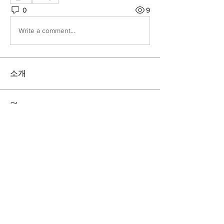
0
9
Write a comment...
소개
명
kyungwon kim
팔로우
할머니 신식
팔로우
nugupyeon
팔로우
nugupyeon
eodus1108
팔로우
eodus1108
Jee H Lee
팔로우
전체 회원 보기(39명)