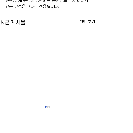
한편, 대체 규정이 중단되는 동안에도 주차 미터기 
요금 규정은 그대로 적용됩니다.
전체 보기
최근 게시물
카이라법' 서명 촉구… "양육
뉴욕시 임대료 동결
권 분쟁 비극 막는다"
싸고 법적 공방 본
10년 전 아버지에 의해 숨진 두
뉴욕시의 임대료 동결
댓글