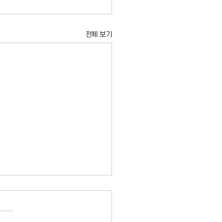
전체 보기
시 임대료 동결 결정 둘러싸
적 공방 본격화
의 임대료 동결 결정을 둘러싼