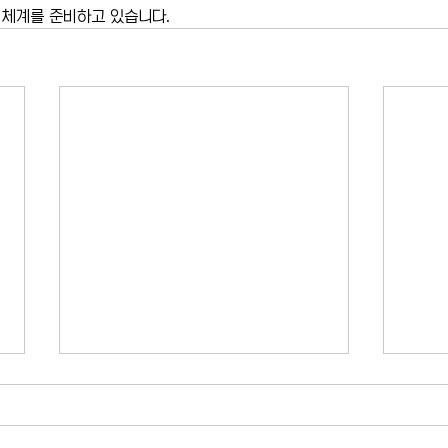
 체계를 준비하고 있습니다.
카이라법' 서명 촉구… "양육권 분
뉴욕
쟁 비극 막는다"
고 법
10년 전 아버지에 의해 숨진 두 살배
뉴욕시