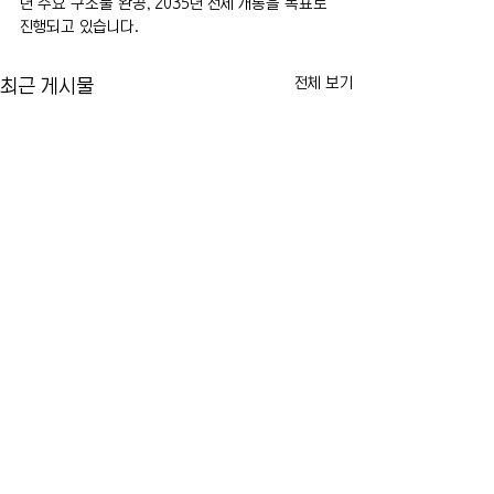
년 주요 구조물 완공, 2035년 전체 개통을 목표로 
진행되고 있습니다.
전체 보기
최근 게시물
맨해튼 물들인 도미니카 문화
ICE, 8월 말까지 
와 전통…제44회 도미니칸 데
원에 보디캠 지급
이 퍼레이드 개최
기준 놓고 논란
뉴욕의 대표적인 여름 축제 가운
트럼프 행정부의 대
댓글