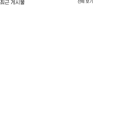
전체 보기
최근 게시물
카이라법' 서명 촉구… "양육
뉴욕시 임대료 동결
권 분쟁 비극 막는다"
싸고 법적 공방 본
10년 전 아버지에 의해 숨진 두
뉴욕시의 임대료 동결
댓글
살배기 딸의 이름을 딴 이른바 '카
러싼 법적 공방이 본
이라법'이 뉴욕주지사의 최종 서
습니다. 건물주들이 
명만을 남겨두고 있습니다. 법안
은 불법이라며 소송을