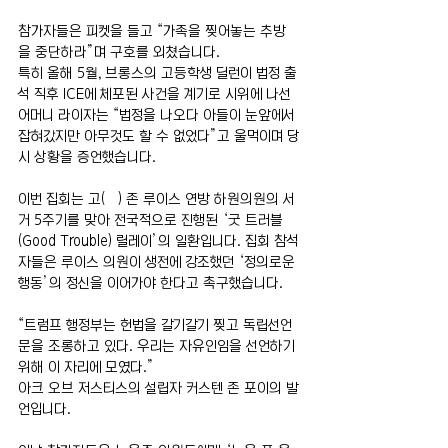
참가자들은 피켓을 들고 “가족을 찢어놓는 추방
을 중단하라”며 구호를 외쳤습니다.
특히 올해 5월, 브롱스의 고등학생 딜런이 법정 출
석 직후 ICE에 체포된 사건을 계기로 시위에 나선 
어머니 라이자는 “법정을 나오다 아들이 눈앞에서 
잡혀갔지만 아무것도 할 수 없었다”고 울먹이며 당
시 상황을 증언했습니다.
이번 집회는 고(故) 존 루이스 연방 하원의원의 서
거 5주기를 맞아 전국적으로 진행된 ‘굿 트러블
(Good Trouble) 릴레이’의 일환입니다. 집회 참석
자들은 루이스 의원이 생전에 강조했던 ‘정의로운 
행동’의 정신을 이어가야 한다고 촉구했습니다.
“트럼프 행정부는 헌법을 갈기갈기 찢고 독립선언
문을 조롱하고 있다. 우리는 자유인임을 선언하기 
위해 이 자리에 모였다.”
아크 오브 저스티스의 설립자 커스텐 존 포이의 발
언입니다.