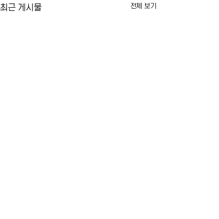
전체 보기
최근 게시물
카이라법' 서명 촉구… "양육
뉴욕시 임대료 동결
권 분쟁 비극 막는다"
싸고 법적 공방 본
10년 전 아버지에 의해 숨진 두
뉴욕시의 임대료 동결
댓글
살배기 딸의 이름을 딴 이른바 '카
러싼 법적 공방이 본
이라법'이 뉴욕주지사의 최종 서
습니다. 건물주들이 
명만을 남겨두고 있습니다. 법안
은 불법이라며 소송을