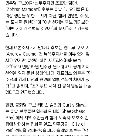
민주당 후보이자 선두주자인 조흐란 맘다니
(Zohran Mamdani) 후보는 이날 “뉴요커들은 더 
이상 생존을 위한 도시가 아닌, 함께 번영할 수 있
는 도시를 원한다”며 “이번 선거는 후보 개인보다 
‘어떤 가치가 선택될 것인가’의 문제”라고 강조했
습니다.
현재 여론조사에서 맘다니 후보는 앤드루 쿠오모
(Andrew Cuomo) 전 뉴욕주지사를 여유 있게 앞
서고 있지만, 여전히 하킴 제프리스(Hakeem 
Jeffries) 연방 하원 민주당 원내대표의 공개 지지
선언을 얻지 못한 상태입니다. 제프리스 의원은 “민
주당의 경제 비전과 관련해 일부 정책적 차이가 있
다”고 밝히며, “조기투표 시작 전 공식 입장을 내놓
겠다”고 언급했습니다.
한편, 공화당 후보 커티스 슬리와(Curtis Sliwa) 
는 이날 브루클린 쉽스헤드 베이(Sheepshead 
Bay) 에서 지역 주민들과 함께 노숙자 보호소 건
립에 반대하는 집회를 열고, 민주당의 ‘City of 
Yes’ 정책을 맹비난했습니다. 슬리와 후보는 “맘