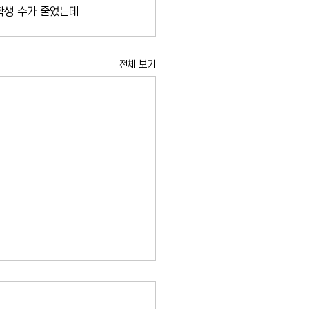
 학생 수가 줄었는데
전체 보기
시 임대료 동결 결정 둘러싸
적 공방 본격화