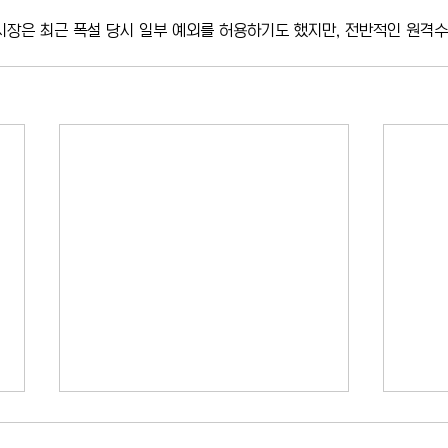
시장은 최근 폭설 당시 일부 예외를 허용하기도 했지만, 전반적인 원격수
US오픈 티켓 암표 가격 급등…뉴
FDA
욕 테니스 팬들 '너무 비싸다'
승인