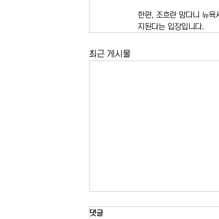
한편, 조흐란 맘다니 뉴욕
지된다는 입장입니다.
최근 게시물
미국 12개 주 상수도 시설 사이버
댓글
공격…이란 연계 해커 소행 가능