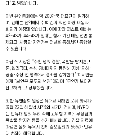
다”고 밝혔습니다.
이번 유엔총회에는 약 200개국 대표단이 참가하
며, 맨해튼 전역에서 수백 건의 의전 차량 이동과 
회의가 예정돼 있습니다. 이에 따라 퍼스트 애비뉴 
42~48가, 44~48가 일대는 행사 기간 매일 전면 통
제되고, 차량과 자전거는 터널을 통해서만 통행할 
수 있습니다.
아담스 시장은 “수천 명의 경찰, 폭발물 탐지견, 드
론, 헬리콥터, 수상 경비대까지 동원해 지상·지하·
공중·수상 전 영역에서 경비를 강화한다”며 시민들
에게 “보안은 모두의 책임”이라며 ‘무언가 보이면 
신고하라’고 당부했습니다.
또한 유엔총회 일정은 유대교 새해인 로쉬 하샤나
(9월 22일 해질녘 시작)와 시기가 겹치며, NYPD
는 반유대 범죄 우려 속에 고위험 지역에 무장팀과 
폭발물 탐지견 등을 추가 배치합니다. 경찰 자료에 
따르면 올해 뉴욕시 전체 증오범죄의 56%가 반유
대 범죄에 해당합니다.