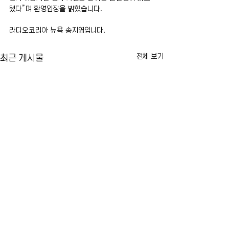
됐다”며 환영입장을 밝혔습니다. 
라디오코리아 뉴욕 송지영입니다.
전체 보기
최근 게시물
US오픈 티켓 암표 가격 급
FDA, 미국 첫 m
등…뉴욕 테니스 팬들 '너무
신 승인