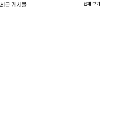
전체 보기
최근 게시물
US오픈 티켓 암표 가격 급
FDA, 미국 첫 m
등…뉴욕 테니스 팬들 '너무
신 승인
비싸다'
2026 US오픈 개막이 다가오면서
미 식품의약국(FDA
댓글
티켓 가격이 크게 오르고 있습니
개발한 미국 최초의 
다. 공식 판매 가격은 소폭 인상에
핵산, 즉 mRNA 기
그쳤지만, 중고 거래 시장에서는
승인했습니다. 기존