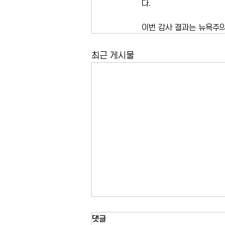
다.
이번 감사 결과는 뉴욕주의
최근 게시물
뉴욕시, 인스펙션 불발 시 200달
댓글
러 과태료 추진…건물 수리 지연