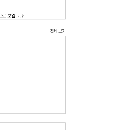
으로 보입니다.
전체 보기
픈 티켓 암표 가격 급등…뉴
니스 팬들 '너무 비싸다'