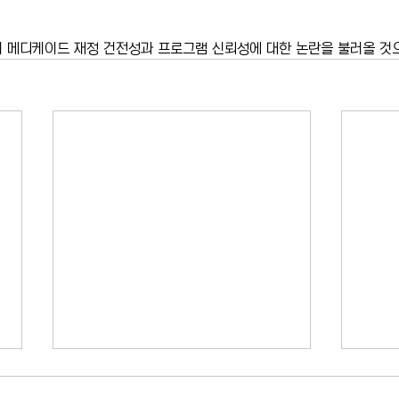
 메디케이드 재정 건전성과 프로그램 신뢰성에 대한 논란을 불러올 것
미국 12개 주 상수도 시설 사이버
US오
공격…이란 연계 해커 소행 가능
욕 테