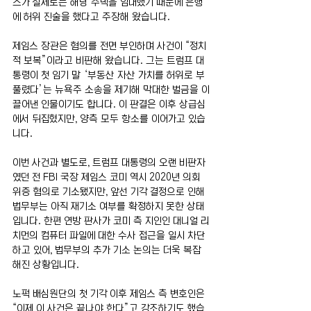
스가 실제로는 해당 주택을 임대했기 때문에 은행
에 허위 진술을 했다고 주장해 왔습니다.
제임스 장관은 혐의를 전면 부인하며 사건이 “정치
적 보복”이라고 비판해 왔습니다. 그는 트럼프 대
통령이 첫 임기 말 ‘부동산 자산 가치를 허위로 부
풀렸다’는 뉴욕주 소송을 제기해 막대한 벌금을 이
끌어낸 인물이기도 합니다. 이 판결은 이후 상급심
에서 뒤집혔지만, 양측 모두 항소를 이어가고 있습
니다.
이번 사건과 별도로, 트럼프 대통령의 오랜 비판자
였던 전 FBI 국장 제임스 코미 역시 2020년 의회 
위증 혐의로 기소됐지만, 앞선 기각 결정으로 인해 
법무부는 아직 재기소 여부를 확정하지 못한 상태
입니다. 한편 연방 판사가 코미 측 지인인 대니얼 리
치먼의 컴퓨터 파일에 대한 수사 접근을 일시 차단
하고 있어, 법무부의 추가 기소 논의는 더욱 복잡
해진 상황입니다.
노퍽 배심원단의 첫 기각 이후 제임스 측 변호인은 
“이제 이 사건은 끝나야 한다”고 강조하기도 했습