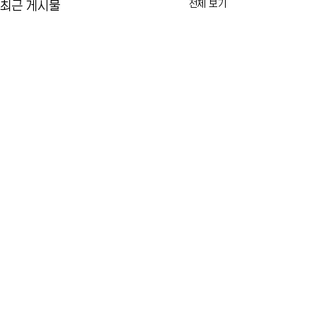
전체 보기
최근 게시물
US오픈 티켓 암표 가격 급
FDA, 미국 첫 m
등…뉴욕 테니스 팬들 '너무
신 승인
비싸다'
2026 US오픈 개막이 다가오면서
미 식품의약국(FDA
댓글
티켓 가격이 크게 오르고 있습니
개발한 미국 최초의 
다. 공식 판매 가격은 소폭 인상에
핵산, 즉 mRNA 기
그쳤지만, 중고 거래 시장에서는
승인했습니다. 기존