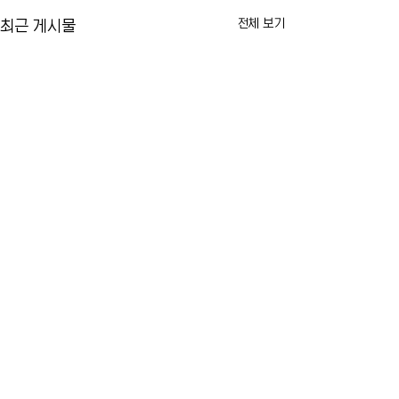
전체 보기
최근 게시물
맘다니 시장, 불법 전동자전거
뉴욕 라과디아 공항
온라인 판매업체 단속…판매
일시 중단…뇌우 
중단 명령 추진
JFK·뉴어크도 항
뉴욕시가 불법 고속 전동자전거
트라이스테이트 지역
댓글
유통 차단에 나섭니다. 조란 맘다
이동하면서 5일(수) 
니 뉴욕시장은 10대 청소년이 불
뉴저지 주요 공항의 