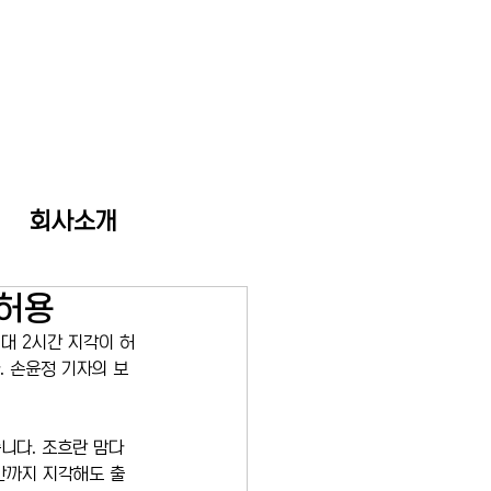
회사소개
 허용
대 2시간 지각이 허
 손윤정 기자의 보
니다. 조흐란 맘다
간까지 지각해도 출