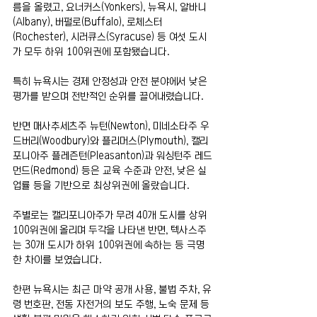
름을 올렸고, 요너커스(Yonkers), 뉴욕시, 알바니
(Albany), 버펄로(Buffalo), 로체스터
(Rochester), 시러큐스(Syracuse) 등 여섯 도시
가 모두 하위 100위권에 포함됐습니다.
특히 뉴욕시는 경제 안정성과 안전 분야에서 낮은 
평가를 받으며 전반적인 순위를 끌어내렸습니다.
반면 매사추세츠주 뉴턴(Newton), 미네소타주 우
드버리(Woodbury)와 플리머스(Plymouth), 캘리
포니아주 플레즌턴(Pleasanton)과 워싱턴주 레드
먼드(Redmond) 등은 교육 수준과 안전, 낮은 실
업률 등을 기반으로 최상위권에 올랐습니다.
주별로는 캘리포니아주가 무려 40개 도시를 상위 
100위권에 올리며 두각을 나타낸 반면, 텍사스주
는 30개 도시가 하위 100위권에 속하는 등 극명
한 차이를 보였습니다.
한편 뉴욕시는 최근 마약 공개 사용, 불법 주차, 유
령 번호판, 전동 자전거의 보도 주행, 노숙 문제 등 