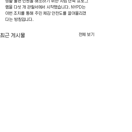
생활 불편 민원을 해소하기 위한 시범 단속 프로그
램을 다섯 개 관할서에서 시작했습니다. NYPD는 
이번 조치를 통해 주민 체감 안전도를 끌어올리겠
다는 방침입니다.
전체 보기
최근 게시물
US오픈 티켓 암표 가격 급
FDA, 미국 첫 m
등…뉴욕 테니스 팬들 '너무
신 승인