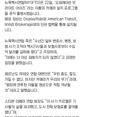
뉴욕택시연합(NYSFTD)은 22일, ‘오퍼레이션 브
라이트 아이즈’라는 이름의 카메라 설치 프로그램
을 공식 출범시켰습니다.
해당 장비는 DisplayRide와 American Transit, 
NYAB Brokerage와의 민관 협력을 통해 설치됩
니다.
뉴욕택시연합 측은 "수년간 일부 변호사, 병원, 보
험 사기 조직이 택시기사들과 보험사로부터 수십
억 달러를 갈취해 왔다"고 주장하며,
"이제는 더 이상 피해자가 되지 않겠다"고 강경한 
입장을 밝혔습니다.
페르난도 마테오 연합 대변인은 “우린 총도, 칼도 
가질 수 없다. 하지만 카메라가 우리의 무기”라며,
“범죄에 연루된 이들을 영상으로 직접 겨냥할 
것”이라고 말했습니다.
스티븐 리베라 연합 회장도 “이 사기 카르텔은 기
사들의 삶을 파괴했고, 도시 전체 보험료를 끌어올
렸다”며,