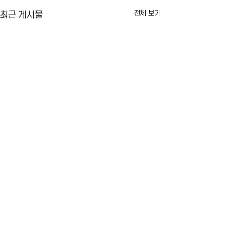
전체 보기
최근 게시물
카이라법' 서명 촉구… "양육
뉴욕시 임대료 동결
권 분쟁 비극 막는다"
싸고 법적 공방 본
10년 전 아버지에 의해 숨진 두
뉴욕시의 임대료 동결
댓글
살배기 딸의 이름을 딴 이른바 '카
러싼 법적 공방이 본
이라법'이 뉴욕주지사의 최종 서
습니다. 건물주들이 