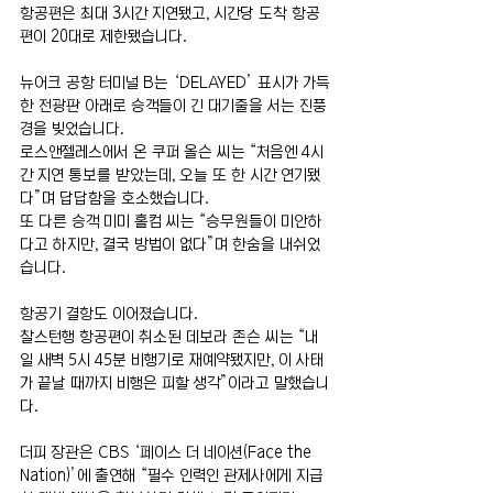
항공편은 최대 3시간 지연됐고, 시간당 도착 항공
편이 20대로 제한됐습니다.
뉴어크 공항 터미널 B는 ‘DELAYED’ 표시가 가득
한 전광판 아래로 승객들이 긴 대기줄을 서는 진풍
경을 빚었습니다.
로스앤젤레스에서 온 쿠퍼 올슨 씨는 “처음엔 4시
간 지연 통보를 받았는데, 오늘 또 한 시간 연기됐
다”며 답답함을 호소했습니다.
또 다른 승객 미미 홀컴 씨는 “승무원들이 미안하
다고 하지만, 결국 방법이 없다”며 한숨을 내쉬었
습니다.
항공기 결항도 이어졌습니다.
찰스턴행 항공편이 취소된 데보라 존슨 씨는 “내
일 새벽 5시 45분 비행기로 재예약됐지만, 이 사태
가 끝날 때까지 비행은 피할 생각”이라고 말했습니
다.
더피 장관은 CBS ‘페이스 더 네이션(Face the 
Nation)’에 출연해 “필수 인력인 관제사에게 지급