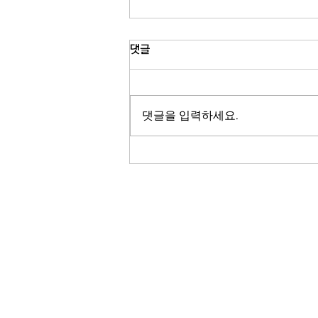
파워볼 당첨금 8억5천600만 달
댓글
러…역대 8번째 규모
미국 복권 파워볼의 당첨금이 또다시
치솟았습니다. 이번 토요일 추첨을 앞
댓글을 입력하세요.
두고 당첨금이 8억5천600만 달러를
기록하며 역대 여덟 번째로 큰 규모에
올랐습니다. 이번 당첨금은 오는 토요
일 밤 추첨을 앞두고 책정된 금액으로,
지난해 2025년 크리스마스이브 아칸
소주에서 나온 18억1천700만 달러
당첨 이후 가장 큰 규모입니다. 18억1
RADIO KOR
천700만 달러 잭팟은