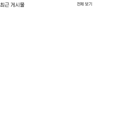
전체 보기
최근 게시물
카이라법' 서명 촉구… "양육
뉴욕시 임대료 동결
권 분쟁 비극 막는다"
싸고 법적 공방 본
10년 전 아버지에 의해 숨진 두
뉴욕시의 임대료 동결
댓글
살배기 딸의 이름을 딴 이른바 '카
러싼 법적 공방이 본
이라법'이 뉴욕주지사의 최종 서
습니다. 건물주들이 
명만을 남겨두고 있습니다. 법안
은 불법이라며 소송을