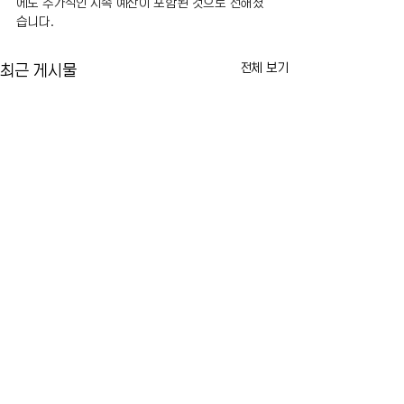
에도 추가적인 지속 예산이 포함된 것으로 전해졌
습니다.
전체 보기
최근 게시물
US오픈 티켓 암표 가격 급
FDA, 미국 첫 m
등…뉴욕 테니스 팬들 '너무
신 승인
비싸다'
2026 US오픈 개막이 다가오면서
미 식품의약국(FDA
댓글