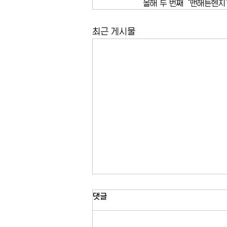
올해 두 번째 ‘맨해튼헨지’
최근 게시물
유모차 접지 않고 버스 탄다…
댓글
MTA 제도 확대
뉴욕시 버스에서 유모차를 접지 않고