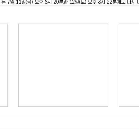
는 7월 11일(금) 오후 8시 20분과 12일(토) 오후 8시 22분에도 다
카이라법' 서명 촉구… "양육권 분
뉴욕
쟁 비극 막는다"
고 법
10년 전 아버지에 의해 숨진 두 살배
뉴욕시