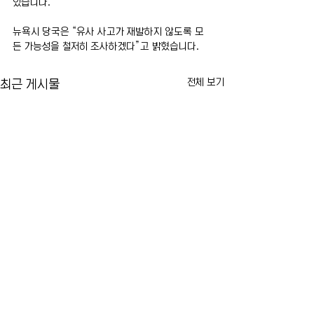
있습니다.
뉴욕시 당국은 “유사 사고가 재발하지 않도록 모
든 가능성을 철저히 조사하겠다”고 밝혔습니다.
전체 보기
최근 게시물
미국 12개 주 상수도 시설 사
US오픈 티켓 암표
이버공격…이란 연계 해커 소
등…뉴욕 테니스 팬