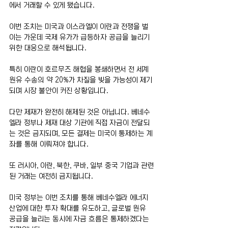
에서 거래할 수 있게 됐습니다.
이번 조치는 미국과 이스라엘이 이란과 전쟁을 벌
이는 가운데 국제 유가가 급등하자 공급을 늘리기 
위한 대응으로 해석됩니다.
특히 이란이 호르무즈 해협을 봉쇄하면서 전 세계 
원유 수송의 약 20%가 차질을 빚을 가능성이 제기
되며 시장 불안이 커진 상황입니다.
다만 제재가 완전히 해제된 것은 아닙니다. 베네수
엘라 정부나 제재 대상 기관에 직접 자금이 전달되
는 것은 금지되며, 모든 결제는 미국이 통제하는 계
좌를 통해 이뤄져야 합니다.
또 러시아, 이란, 북한, 쿠바, 일부 중국 기업과 관련
된 거래는 여전히 금지됩니다.
미국 정부는 이번 조치를 통해 베네수엘라 에너지 
산업에 대한 투자 확대를 유도하고, 글로벌 원유 
공급을 늘리는 동시에 자금 흐름은 통제하겠다는 