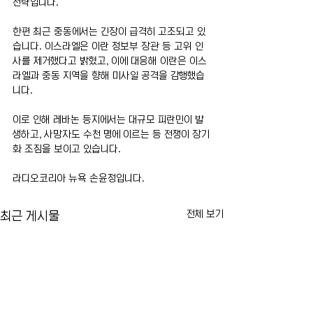
전략입니다.
한편 최근 중동에서는 긴장이 급격히 고조되고 있
습니다. 이스라엘은 이란 정보부 장관 등 고위 인
사를 제거했다고 밝혔고, 이에 대응해 이란은 이스
라엘과 중동 지역을 향해 미사일 공격을 감행했습
니다.
이로 인해 레바논 등지에서는 대규모 피란민이 발
생하고, 사망자도 수천 명에 이르는 등 전쟁이 장기
화 조짐을 보이고 있습니다.
라디오코리아 뉴욕 손윤정입니다.
전체 보기
최근 게시물