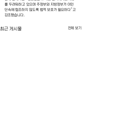
를 두려워하고 있으며 주정부와 지방정부가 이민 
단속에 협조하지 않도록 법적 보호가 필요하다”고 
강조했습니다.
전체 보기
최근 게시물
맘다니 시장, 불법 전동자전거
뉴욕 라과디아 공항
온라인 판매업체 단속…판매
일시 중단…뇌우 