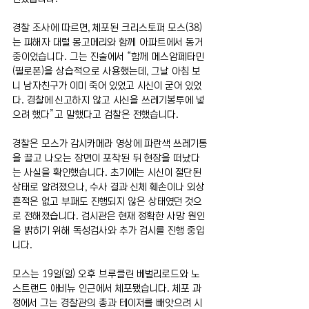
경찰 조사에 따르면, 체포된 크리스토퍼 모스(38) 
는 피해자 대럴 몽고메리와 함께 아파트에서 동거 
중이었습니다. 그는 진술에서 “함께 메스암페타민
(필로폰)을 상습적으로 사용했는데, 그날 아침 보
니 남자친구가 이미 죽어 있었고 시신이 굳어 있었
다. 경찰에 신고하지 않고 시신을 쓰레기봉투에 넣
으려 했다”고 말했다고 검찰은 전했습니다.
경찰은 모스가 감시카메라 영상에 파란색 쓰레기통
을 끌고 나오는 장면이 포착된 뒤 현장을 떠났다
는 사실을 확인했습니다. 초기에는 시신이 절단된 
상태로 알려졌으나, 수사 결과 신체 훼손이나 외상 
흔적은 없고 부패도 진행되지 않은 상태였던 것으
로 전해졌습니다. 검시관은 현재 정확한 사망 원인
을 밝히기 위해 독성검사와 추가 검시를 진행 중입
니다.
모스는 19일(일) 오후 브루클린 베벌리로드와 노
스트랜드 애비뉴 인근에서 체포됐습니다. 체포 과
정에서 그는 경찰관의 총과 테이저를 빼앗으려 시