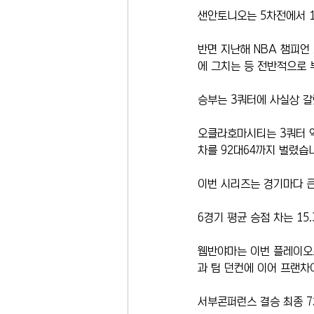
샌안토니오는 5차전에서 1
반면 지난해 NBA 챔피언
에 그치는 등 전반적으로 
승부는 3쿼터에 사실상 갈
오클라호마시티는 3쿼터 약
차를 92대64까지 벌렸습
이번 시리즈는 경기마다 큰
6경기 평균 승점 차는 15
웸반야마는 이번 플레이오프
과 팀 던컨에 이어 프랜차
서부콘퍼런스 결승 최종 