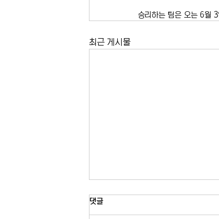
승리하는 팀은 오는 6월 
최근 게시물
뉴저지 상수도 시스템 사이버공격
댓글
받아…식수 공급은 정상 유지