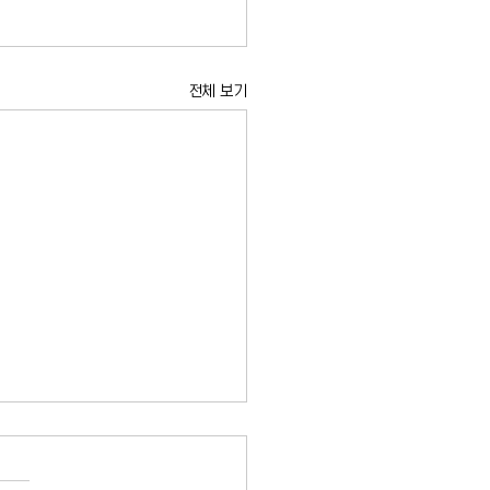
전체 보기
라과디아 공항 지상 운항 일
단…뇌우 영향으로 JFK·뉴
도 항공편 지연