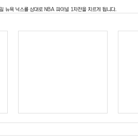
3일 뉴욕 닉스를 상대로 NBA 파이널 1차전을 치르게 됩니다.
맘다니 시장, 불법 전동자전거 온
뉴욕 
라인 판매업체 단속…판매 중단
시 중
명령 추진
어크