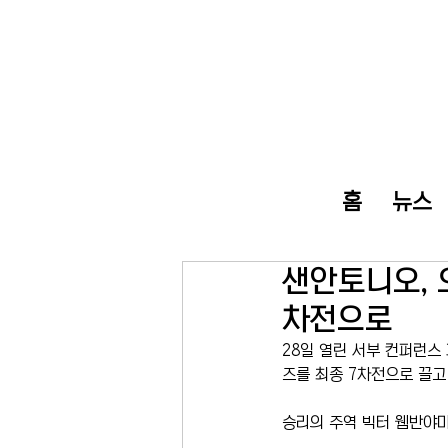
홈
뉴스
샌안토니오, 
차전으로
28일 열린 서부 컨퍼런스
즈를 최종 7차전으로 끌고
승리의 주역 빅터 웸반야마