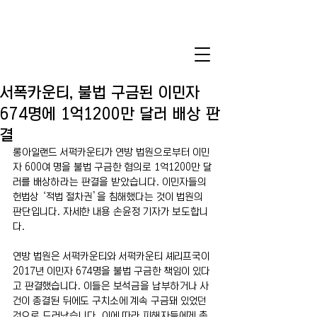
서폭카운티, 불법 구금된 이민자
674명에 1억1200만 달러 배상 판
결
롱아일랜드 서퍽카운티가 연방 법원으로부터 이민
자 600여 명을 불법 구금한 혐의로 1억1200만 달
러를 배상하라는 판결을 받았습니다. 이민자들의 
헌법상 ‘적법 절차권’을 침해했다는 것이 법원의 
판단입니다. 자세한 내용 손윤정 기자가 보도합니
다.
연방 법원은 서퍽카운티와 서퍽카운티 셰리프국이 
2017년 이민자 674명을 불법 구금한 책임이 있다
고 판결했습니다. 이들은 보석금을 납부하거나 사
건이 종결된 뒤에도 구치소에 계속 구금돼 있었던 
것으로 드러났습니다. 이에 따라 피해자들에게 총 