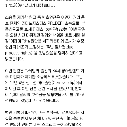
1억1200만 달러가 배상됩니다.
소송을 제기한 원고 측 변호인단은 이민자 권리 옹
호 단체인 라티노저스티스(PRLDEF) 소속으로, 부
총법률고문 호세 페레스(José Pérez)는 “이번 판결
은 오랜 시간 미뤄졌던 정의와 책임을 바로 세운 결
정”이라며 “배심원단은 서퍽카운티의 조치가 수정 
헌법 제14조가 보장하는 ‘적법 절차권(due 
process rights)’을 짓밟았음을 명확히 했다”고 
밝혔습니다.
이번 판결은 과테말라 출신의 34세 롱아일랜드 거
주 이민자가 제기한 소송에서 비롯됐습니다. 그는 
2017년 4월 센트럴 아이슬립(Central Islip)에서 
체포된 후 이민 신분 관련 조사를 받았으며, 친척
이 1,000달러의 보석금을 납부했음에도 불구하고 
석방되지 않았다고 주장했습니다.
법원 기록에 따르면, 그는 보석금이 납부됐다는 사
실을 통보받지 못한 채 이민세관단속국(ICE)의 행
정 편의상 맨해튼 바릭 스트리트 구치소(Varick 