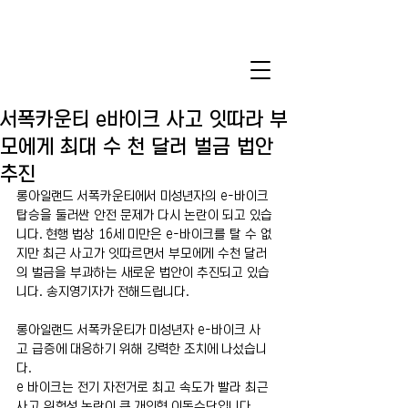
서폭카운티 e바이크 사고 잇따라 부
모에게 최대 수 천 달러 벌금 법안
추진
롱아일랜드 서폭카운티에서 미성년자의 e-바이크 
탑승을 둘러싼 안전 문제가 다시 논란이 되고 있습
니다. 현행 법상 16세 미만은 e-바이크를 탈 수 없
지만 최근 사고가 잇따르면서 부모에게 수천 달러
의 벌금을 부과하는 새로운 법안이 추진되고 있습
니다. 송지영기자가 전해드립니다.
롱아일랜드 서폭카운티가 미성년자 e-바이크 사
고 급증에 대응하기 위해 강력한 조치에 나섰습니
다.
e 바이크는 전기 자전거로 최고 속도가 빨라 최근 
사고 위험성 논란이 큰 개인형 이동수단입니다.