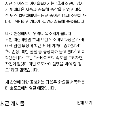
지난주 이스트 아이슬립에서는 13세 소년이 갑자
기 튀어나온 사슴과 충돌해 중상을 입었고 며칠 
전 노스 벨모어에서는 등교 중이던 14세 소년이 e-
바이크를 타고 가다가 SUV와 충돌해 숨졌습니다.
의료 현장에서도 우려의 목소리가 큽니다.
코헨 어린이병원 호세 프린스 소아외과장은 e-바
이크 관련 부상이 최근 세 배 가까이 증가했다며 
“뇌 손상, 복합 골절 등 중상자가 늘고 있다”고 지
적했습니다. 그는 “e-바이크의 속도를 고려하면 
자전거 헬멧이 아닌 오토바이 헬멧을 써야 할 정
도”라고 말했습니다.
새 법안에 대한 공청회는 다음주 화요일 서폭카운
티 호포그에서 열릴 예정입니다.
전체 보기
최근 게시물