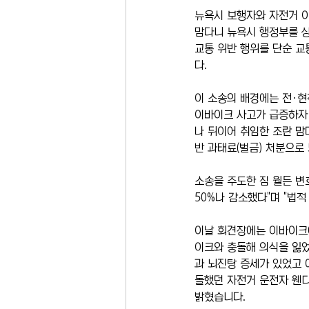
뉴욕시 보행자와 자전거 이
맘다니 뉴욕시 행정부를 상
교통 위반 행위를 단순 교
다.
이 소송의 배경에는 전·현
이바이크 사고가 급증하자 
나 뒤이어 취임한 조란 맘
반 과태료(벌금) 처분으로
소송을 주도한 짐 월든 변
50%나 감소했다"며 "법
이날 회견장에는 이바이크
이크와 충돌해 의식을 잃었
과 뇌진탕 증세가 있었고 
돌했던 자전거 운전자 웬디
밝혔습니다.