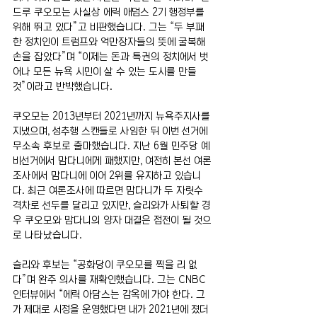
드루 쿠오모는 사실상 에릭 애덤스 2기 행정부를 
위해 뛰고 있다”고 비판했습니다. 그는 “두 부패
한 정치인이 트럼프와 억만장자들의 뜻에 굴복해 
손을 잡았다”며 “이제는 돈과 특권의 정치에서 벗
어나 모든 뉴욕 시민이 살 수 있는 도시를 만들 
것”이라고 반박했습니다.
쿠오모는 2013년부터 2021년까지 뉴욕주지사를 
지냈으며, 성추행 스캔들로 사임한 뒤 이번 선거에 
무소속 후보로 출마했습니다. 지난 6월 민주당 예
비선거에서 맘다니에게 패했지만, 여전히 본선 여론
조사에서 맘다니에 이어 2위를 유지하고 있습니
다. 최근 여론조사에 따르면 맘다니가 두 자릿수 
격차로 선두를 달리고 있지만, 슬리와가 사퇴할 경
우 쿠오모와 맘다니의 양자 대결은 접전이 될 것으
로 나타났습니다.
슬리와 후보는 “공화당이 쿠오모를 찍을 리 없
다”며 완주 의사를 재확인했습니다. 그는 CNBC 
인터뷰에서 “에릭 아담스는 감옥에 가야 한다. 그
가 제대로 시정을 운영했다면 내가 2021년에 졌더