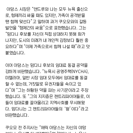
 아담스 시장은 “앤드루와 나는 모두 뉴욕 출신으
로, 형제끼리 싸울 때도 있지만, 가족이 공격받을 
땐 함께 맞선다”고 말하며 과거 쿠오모와의 갈등 
발언을 “형제간의 싸움”으로 표현했습니다. 그는 
“맘다니 후보를 자신이 직접 상대하지 못해 화가 
나지만, 도시의 미래가 내 개인적 감정보다 훨씬 중
요하다”며 “이제 가족으로서 함께 나설 때”라고 덧
붙였습니다.
이어 아담스는 맘다니 후보의 임대료 동결 공약을 
강하게 비판했습니다. “뉴욕시 공영주택(NYCHA), 
미첼라마, 일반 시장 임대 모두에서 임대료를 동결
할 수 없는데, 거짓말로 유권자들을 속이고 있
다”며 “그는 허황된 약을 파는 사기꾼이라고 주장
했습니다. 또 “그의 지지층은 젠트리파이어들로, 이
들이 임대료를 끌어올리고 지역사회를 무시해왔
다. 맘다니는 그 젠트리파이어들의 ‘왕’이다”라고 
비판했습니다.
쿠오모 전 주지사는 “에릭 아담스는 자신의 야망