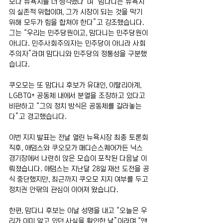
보다 뉴욕시를 더 생각했다”며 “맘다니는 뉴욕시
의 실존적 위협이며, 그가 시장이 되는 것을 막기 
위해 모두가 힘을 합쳐야 한다”고 강조했습니다. 
그는 “우리는 민주당원이고, 맘다니는 민주당원이 
아니다. 민주사회주의자는 민주당이 아니라 사회
주의자”라며 맘다니와 민주당의 정통성을 구분했
습니다.
쿠오모는 또 맘다니 후보가 유대인, 이탈리아계, 
LGBTQ+ 공동체 내에서 분열을 조장하고 있다고 
비판하고 “그의 정치 방식은 공동체를 갈라놓는
다”고 경고했습니다.
이번 지지 발표는 전날 열린 뉴욕시장 최종 토론회 
직후, 애덤스와 쿠오모가 매디슨스퀘어가든 닉스 
경기장에서 나란히 앉은 모습이 포착된 다음날 이
뤄졌습니다. 애덤스는 지난달 28일 재선 도전을 공
식 중단했지만, 최근까지 쿠오모 지지 여부를 두고 
정치권 안팎의 관심이 이어져 왔습니다.
한편, 맘다니 후보는 이날 성명을 내고 “오늘은 우
리가 이미 알고 있던 사실을 확인한 날”이라며 “앤