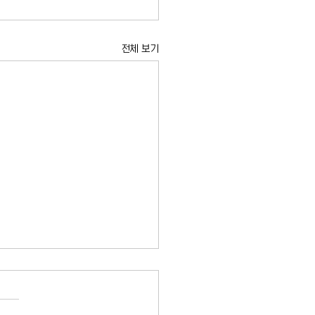
전체 보기
 건물서 폭발 및 화재 보
소 11명 부상, 뉴욕 소방청
의 한 건물에서 발생한 화재가