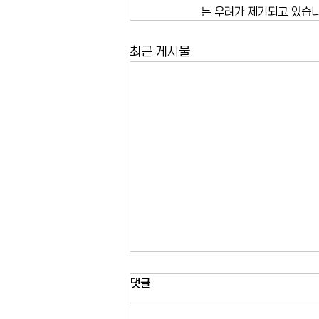
는 우려가 제기되고 있습니
최근 게시물
뉴욕 라과디아 공항 지상 운항 일
댓글
시 중단…뇌우 영향으로 JFK·뉴
어크도 항공편 지연
트라이스테이트 지역으로 뇌우가 이동