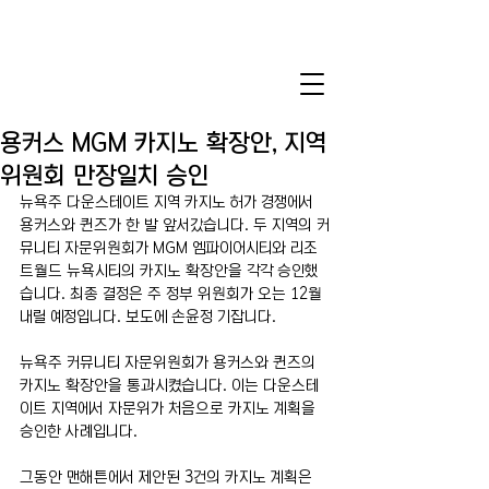
용커스 MGM 카지노 확장안, 지역
위원회 만장일치 승인
뉴욕주 다운스테이트 지역 카지노 허가 경쟁에서 
용커스와 퀸즈가 한 발 앞서갔습니다. 두 지역의 커
뮤니티 자문위원회가 MGM 엠파이어시티와 리조
트월드 뉴욕시티의 카지노 확장안을 각각 승인했
습니다. 최종 결정은 주 정부 위원회가 오는 12월 
내릴 예정입니다. 보도에 손윤정 기잡니다.
뉴욕주 커뮤니티 자문위원회가 용커스와 퀸즈의 
카지노 확장안을 통과시켰습니다. 이는 다운스테
이트 지역에서 자문위가 처음으로 카지노 계획을 
승인한 사례입니다.
그동안 맨해튼에서 제안된 3건의 카지노 계획은 