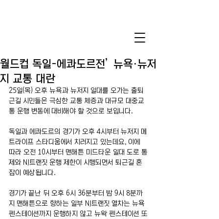
월드컵 독일-에콰도르전’ 뉴욕·뉴저
지 교통 대란
25일(목) 오후 뉴욕과 뉴저지 일대를 오가는 출퇴
근길 시민들은 극심한 교통 체증과 대규모 대중교
통 운행 변동에 대비해야 할 것으로 보입니다.
독일과 에콰도르의 경기가 오후 4시부터 뉴저지 메
트라이프 스타디움에서 치러지고 있는데요, 이에 
따라 오전 10시부터 맨해튼 미드타운 일대 도로 통
제와 NJ트랜짓 운행 제한이 시행되면서 퇴근길 혼
잡이 예상됩니다.
경기가 끝난 뒤 오후 6시 36분부터 밤 9시 8분까
지 맨해튼으로 향하는 일부 NJ트랜짓 열차는 뉴욕 
펜스테이션까지 운행하지 않고 뉴왁 펜스테이션 또