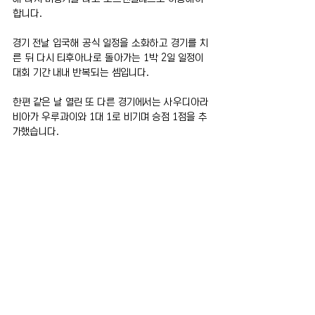
합니다.
경기 전날 입국해 공식 일정을 소화하고 경기를 치
른 뒤 다시 티후아나로 돌아가는 1박 2일 일정이 
대회 기간 내내 반복되는 셈입니다.
한편 같은 날 열린 또 다른 경기에서는 사우디아라
비아가 우루과이와 1대 1로 비기며 승점 1점을 추
가했습니다.
앞서 한국이 체코를 2대 1로 꺾은 데 이어 일본과 
호주, 이란, 사우디까지 패배 없이 조별리그를 치르
면서 아시아 국가들의 월드컵 무패 행진은 6경기
로 늘어났습니다.
전체 보기
최근 게시물