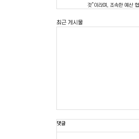
것”이라며, 조속한 예산 
최근 게시물
미국 12개 주 상수도 시설 사이버
댓글
공격…이란 연계 해커 소행 가능
성 수사
미 전역 최소 12개 주의 상수도 시설