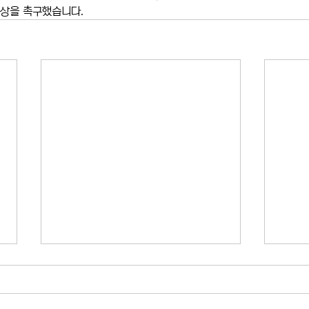
협상을 촉구했습니다.
US오픈 티켓 암표 가격 급등…뉴
FDA
욕 테니스 팬들 '너무 비싸다'
승인
2026 US오픈 개막이 다가오면서 티
미 식