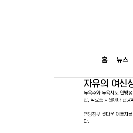
홈
뉴스
자유의 여신상
뉴욕주와 뉴욕시도 연방정
만, 식료품 지원이나 관광
연방정부 셧다운 이틀차를
다.