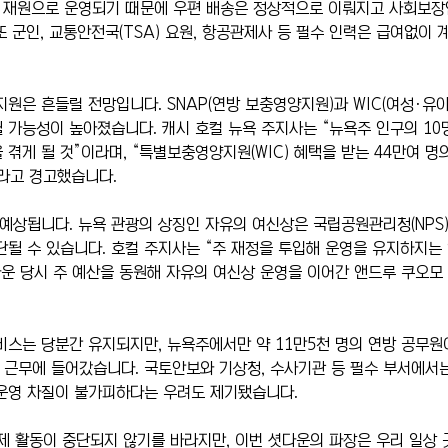
체 재원으로 운영되기 때문에 우편 배송은 정상적으로 이뤄지고 사회보
또 군인, 교통안전국(TSA) 요원, 항공관제사 등 필수 인력은 급여없이
지원은 흔들릴 전망입니다. SNAP(연방 보충영양지원)과 WIC(여성·유
 가능성이 높아졌습니다. 캐시 호컬 뉴욕 주지사는 “뉴욕주 인구의 10명
 겪게 될 것”이라며, “특별보충영양지원(WIC) 혜택을 받는 44만여 명
라고 경고했습니다.
 예상됩니다. 뉴욕 관광의 상징인 자유의 여신상은 국립공원관리청(NPS)
단될 수 있습니다. 호컬 주지사는 “주 재정을 투입해 운영을 유지하지는
셧다운 당시 주 예산을 동원해 자유의 여신상 운영을 이어간 앤드루 쿠오모
비스는 당분간 유지되지만, 뉴욕주에서만 약 11만5천 명의 연방 공무원
급 근무에 들어갔습니다. 국토안보와 기상청, 수사기관 등 필수 부서에서
 운영 차질이 불가피하다는 우려도 제기됐습니다.
제 활동이 중단되지 않기를 바라지만, 이번 셧다운의 파장은 우리 일상 