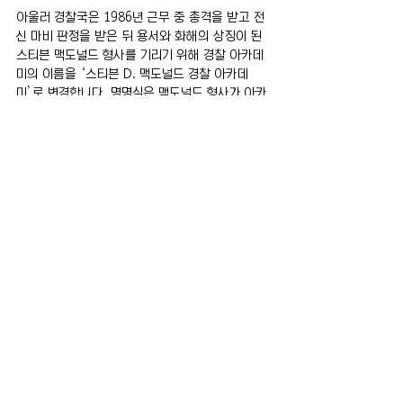
아울러 경찰국은 1986년 근무 중 총격을 받고 전
신 마비 판정을 받은 뒤 용서와 화해의 상징이 된 
스티븐 맥도널드 형사를 기리기 위해 경찰 아카데
미의 이름을 ‘스티븐 D. 맥도널드 경찰 아카데
미’로 변경합니다. 명명식은 맥도널드 형사가 아카
데미에 입교한 지 42년이 되는 오는 7월 16일에 열
릴 예정입니다.
전체 보기
최근 게시물