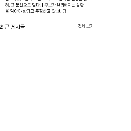
혀, 표 분산으로 맘다니 후보가 유리해지는 상황
을 막아야 한다고 주장하고 있습니다.
전체 보기
최근 게시물
카이라법' 서명 촉구… "양육
뉴욕시 임대료 동결
권 분쟁 비극 막는다"
싸고 법적 공방 본