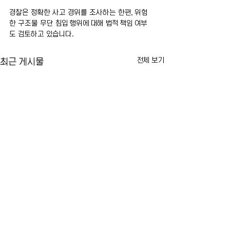
경찰은 정확한 사고 경위를 조사하는 한편, 위험
한 구조물 무단 침입 행위에 대해 법적 책임 여부
도 검토하고 있습니다.
전체 보기
최근 게시물
카이라법' 서명 촉구… "양육
뉴욕시 임대료 동결
권 분쟁 비극 막는다"
싸고 법적 공방 본