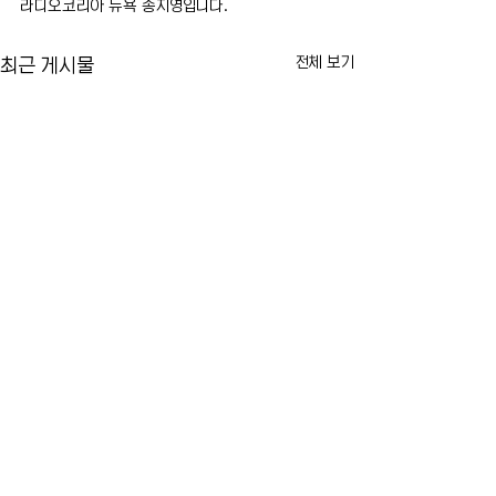
라디오코리아 뉴욕 송지영입니다.
전체 보기
최근 게시물
맘다니 시장, 불법 전동자전거
뉴욕 라과디아 공항
온라인 판매업체 단속…판매
일시 중단…뇌우 
중단 명령 추진
JFK·뉴어크도 항
뉴욕시가 불법 고속 전동자전거
트라이스테이트 지역
댓글
유통 차단에 나섭니다. 조란 맘다
이동하면서 5일(수) 