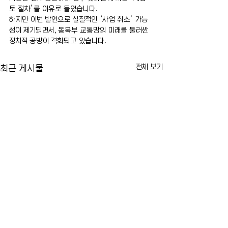
토 절차’를 이유로 들었습니다.
하지만 이번 발언으로 실질적인 ‘사업 취소’ 가능
성이 제기되면서, 동북부 교통망의 미래를 둘러싼 
정치적 공방이 격화되고 있습니다.
전체 보기
최근 게시물
카이라법' 서명 촉구… "양육
뉴욕시 임대료 동결