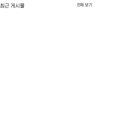
전체 보기
최근 게시물
US오픈 티켓 암표 가격 급
FDA, 미국 첫 m
등…뉴욕 테니스 팬들 '너무
신 승인
비싸다'
2026 US오픈 개막이 다가오면서
미 식품의약국(FDA
댓글
티켓 가격이 크게 오르고 있습니
개발한 미국 최초의 
다. 공식 판매 가격은 소폭 인상에
핵산, 즉 mRNA 기