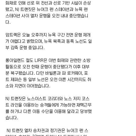
화재로 인해 선로 위 전선과 선로 기반 시설이 손상
됐고, NJ 트랜짓은 뉴어크 펜 스테이션과 뉴욕 펜 
스테이션 사이 열차 운행을 오전 내내 중단했습니
다. 
암트랙은 오늘 오후까지 뉴욕 구간 전면 운행 재개
가 어렵다고 밝혔으며, 뉴욕 북쪽과 동쪽 노선도 일
부 감축 운행 중입니다.
롱아일랜드 철도 LIRR은 이번 화재와 관련한 소방 
활동으로 오전 한때 운행이 중단됐다가 이후 대부
분 복구됐습니다. 다만 바빌론과 파 로커웨이, 포
트 제퍼슨 등 일부 노선은 오전 이른 시간까지도 취
소와 지연이 이어졌습니다.
NJ 트랜짓은 노스이스트 코리더와 노스 저지 코스
트 라인을 이용하는 승객들에게 가능하면 재택근무
를 하거나 다른 이동 수단을 이용해 달라고 당부했
습니다.
 NJ 트랜짓 열차 승차권과 정기권은 뉴어크 펜 스